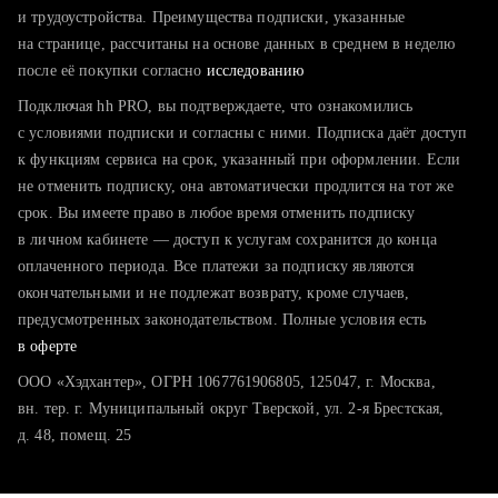
тратите много времени на поиск и вручную поднимаете
и трудоустройства. Преимущества подписки, указанные
резюме
на странице, рассчитаны на основе данных в среднем в неделю
после её покупки согласно
хотите сравнить себя с конкурентами и оценить шансы
исследованию
Подключая hh PRO, вы подтверждаете, что ознакомились
с условиями подписки и согласны с ними. Подписка даёт доступ
к функциям сервиса на срок, указанный при оформлении. Если
не отменить подписку, она автоматически продлится на тот же
срок. Вы имеете право в любое время отменить подписку
в личном кабинете — доступ к услугам сохранится до конца
оплаченного периода. Все платежи за подписку являются
окончательными и не подлежат возврату, кроме случаев,
предусмотренных законодательством. Полные условия есть
в оферте
ООО «Хэдхантер», ОГРН 1067761906805, 125047, г. Москва,
вн. тер. г. Муниципальный округ Тверской, ул. 2-я Брестская,
д. 48, помещ. 25