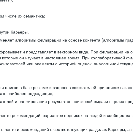
ом числе их семантика;
нутри Карьеры.
еняет алгоритмы фильтрации на основе контента (алгоритмы град
фровывает и представляет в векторном виде. При фильтрации на о
ли которые он изучает в настоящее время. При коллаборативной ф
льзователей или элементы с историей оценок, аналогичной текущ
и поиске в базе резюме и запросов соискателей при поиске вакан
рать наиболее подходящие;
одателей и ранжирования результатов поисковой выдачи в целях п
 ленте рекомендаций, вариантов подписок на людей и сообщества 
 в ленте и рекомендаций в соответствующих разделах Карьеры, а