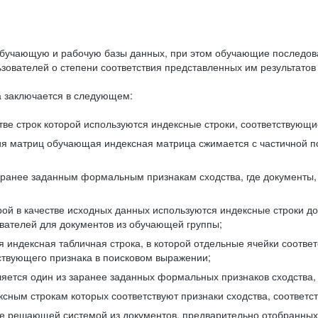
бучающую и рабочую базы данных, при этом обучающие последов
ователей о степени соответствия представленных им результатов 
 заключается в следующем:
ве строк которой используются индексные строки, соответствующ
ия матриц обучающая индексная матрица сжимается с частичной п
аранее заданным формальным признакам сходства, где документы,
ой в качестве исходных данных используются индексные строки д
ователей для документов из обучающей группы;
индексная табличная строка, в которой отдельные ячейки соответ
тствующего признака в поисковом выражении;
ляется один из заранее заданных формальных признаков сходства
ксным строкам которых соответствуют признаки сходства, соотве
е решающей системой из документов, предварительно отобранных 