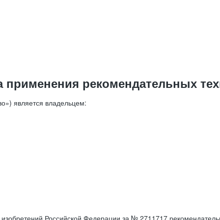
а применения рекомендательных тех
о») является владельцем:
е изобретений Российской Федерации за № 2711717 рекомендатель