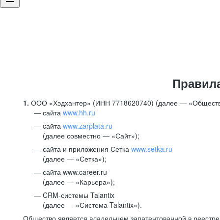
Правил
1.
ООО «Хэдхантер» (ИНН 7718620740) (далее — «Обществ
сайта
www.hh.ru
cайта
www.zarplata.ru
(далее совместно — «Сайт»);
сайта и приложения Сетка
www.setka.ru
(далее — «Сетка»);
сайта www.career.ru
(далее — «Карьера»);
CRM-системы Talantix
(далее — «Система Talantix»).
Общество является владельцем запатентованной в реестр