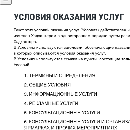
УСЛОВИЯ ОКАЗАНИЯ УСЛУГ
Текст этих условий оказания услуг (Условия) действителен
изменен Хэдхантером в одностороннем порядке путем раз
Хэдхантера.
В Условиях используются заголовки, обозначающие название
в которых описываются условия оказания услуг.
В Условиях используются ссылки на пункты, состоящие тольк
Условий.
1. ТЕРМИНЫ И ОПРЕДЕЛЕНИЯ
2. ОБЩИЕ УСЛОВИЯ
3. ИНФОРМАЦИОННЫЕ УСЛУГИ
1.1. Хэдхантер, или
Хэдхантер, ООО «Хэдх
4. РЕКЛАМНЫЕ УСЛУГИ
HeadHunter, или
г. Москва, внутригор
2.1. Типы и статусы регистрации
5. КОНСУЛЬТАЦИОННЫЕ УСЛУГИ
Исполнитель
Тверской,
2-я
Брестска
Типы регистрации
3.1. Предоставление доступа к базе данн
2.2. Активация услуг
6. КОНСУЛЬТАЦИОННЫЕ УСЛУГИ И ОРГАНИЗ
о трудоустройстве с возможностью просмо
Описание и активация
ЯРМАРКАХ И ПРОЧИХ МЕРОПРИЯТИЯХ
Хэдхантер — администра
2.1.1. Заказчику может быть присвоен один
4.0. Общие условия оказания рекламных ус