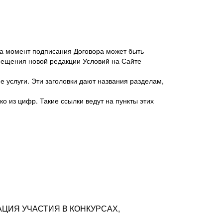
 на момент подписания Договора может быть
мещения новой редакции Условий на Сайте
 услуги. Эти заголовки дают названия разделам,
о из цифр. Такие ссылки ведут на пункты этих
антер», ИНН 7718620740, адрес: 125047,
одская территория Муниципальный округ
я улица, дом 48, помещ. 25
ых резюме с предложениями Соискателей
АЦИЯ УЧАСТИЯ В КОНКУРСАХ,
тра контактной информации Соискателя
тор сайтов: hh.ru, talantix.ru и других
 из Типов регистраций.
луг