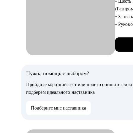
• Шесть
(Газпро
Кому мо
• За пят
• Начин
• Руков
• Профес
• Являю
переход
• За по
• Опытн
• Отсмо
• Владел
С чем п
• Проан
Нужна помощь с выбором?
• Дам р
Пройдите короткий тест или просто опишите сво
• Расска
подберём идеального наставника
• Опред
• Подск
Подберите мне наставника
Кому мо
• Выпус
UX/UI д