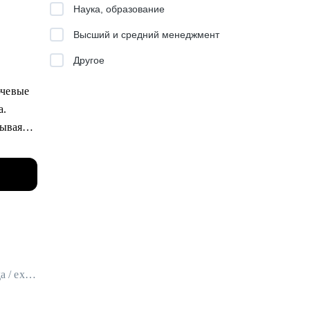
Наука, образование
Высший и средний менеджмент
Другое
ючевые
а.
зывая
ния по
й
Операционный руководитель международного направления в Яндекс Еда / ex-Uber Eats
ме