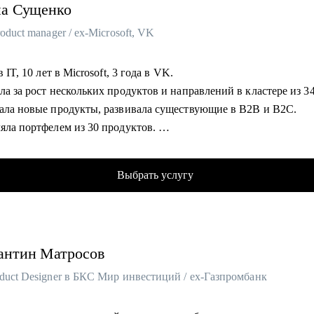
на
Сущенко
roduct manager / ex-Microsoft, VK
в IT, 10 лет в Microsoft, 3 года в VK.
ла за рост нескольких продуктов и направлений в кластере из 3
вала новые продукты, развивала существующие в B2B и B2C.
ляла портфелем из 30 продуктов.
аю стартапам.
Выбрать услугу
омогу:
ить ваши скиллы и разработать план роста.
овить к собеседованиям, тестовым и самой работе.
 ваши точки роста и оптимальное применение ваших текущих с
антин
Матросов
оить или доработать стратегию продукта.
, что делать дальше, если появилась идея продукта
duct Designer в БКС Мир инвестиций / ex-Газпромбанк
зону кратного роста для вашего продукта, помочь посчитать ры
елить слабые места и минимизировать риски вашего продукта и 