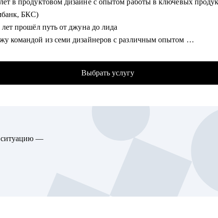
 лет в продуктовом дизайне с опытом работы в ключевых проду
мбанк, БКС)
гу помочь:
ь лет прошёл путь от джуна до лида
ающим карьеру продакта.
ожу командой из семи дизайнеров с различным опытом
сионалам из смежных отраслей (маркетинг, развитие бизнеса, д
сь ментором в школе дизайна UPROCK
ящим в управление продуктом.
следний год провел 200+ собеседований
ым менеджерам продукта.
Выбрать услугу
трел и проанализировал 700+ резюме
ьцам стартапа.
омогу:
ализирую и структурирую ваше резюме
екомендации по улучшению вашего портфолио
ю ситуацию —
жу что нужно, а чего не стоит говорить на собеседовании
елю ваши сильные и слабые стороны
ажу как работать с командой и выстраивать эффективные проце
гу помочь:
кникам и студентам, которые ищут свою первую работу в проду
изайне