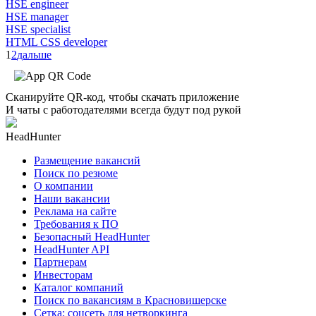
HSE engineer
HSE manager
HSE specialist
HTML CSS developer
1
2
дальше
Сканируйте QR-код, чтобы скачать приложение
И чаты с работодателями всегда будут под рукой
HeadHunter
Размещение вакансий
Поиск по резюме
О компании
Наши вакансии
Реклама на сайте
Требования к ПО
Безопасный HeadHunter
HeadHunter API
Партнерам
Инвесторам
Каталог компаний
Поиск по вакансиям в Красновишерске
Сетка: соцсеть для нетворкинга