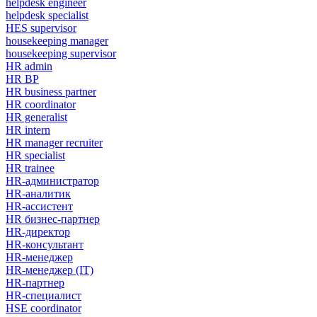
helpdesk engineer
helpdesk specialist
HES supervisor
housekeeping manager
housekeeping supervisor
HR admin
HR BP
HR business partner
HR coordinator
HR generalist
HR intern
HR manager recruiter
HR specialist
HR trainee
HR-администратор
HR-аналитик
HR-ассистент
HR бизнес-партнер
HR-директор
HR-консультант
HR-менеджер
HR-менеджер (IT)
HR-партнер
HR-специалист
HSE coordinator