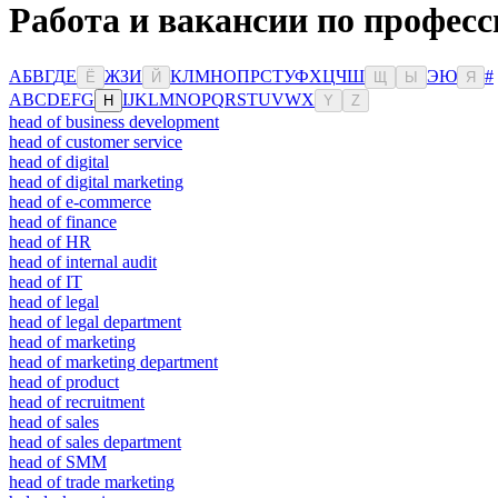
Работа и вакансии по профес
А
Б
В
Г
Д
Е
Ж
З
И
К
Л
М
Н
О
П
Р
С
Т
У
Ф
Х
Ц
Ч
Ш
Э
Ю
#
Ё
Й
Щ
Ы
Я
A
B
C
D
E
F
G
I
J
K
L
M
N
O
P
Q
R
S
T
U
V
W
X
H
Y
Z
head of business development
head of customer service
head of digital
head of digital marketing
head of e-commerce
head of finance
head of HR
head of internal audit
head of IT
head of legal
head of legal department
head of marketing
head of marketing department
head of product
head of recruitment
head of sales
head of sales department
head of SMM
head of trade marketing