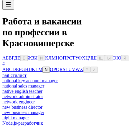
Работа и вакансии
по профессии в
Красновишерске
А
Б
В
Г
Д
Е
Ж
З
И
К
Л
М
Н
О
П
Р
С
Т
У
Ф
Х
Ц
Ч
Ш
Э
Ю
Ё
Й
Щ
Ы
Я
#
A
B
C
D
E
F
G
H
I
J
K
L
M
O
P
Q
R
S
T
U
V
W
X
N
Y
Z
nail-стилист
national key account manager
national sales manager
native english teacher
network administrator
network engineer
new business director
new business manager
night manager
Node.js-разработчик